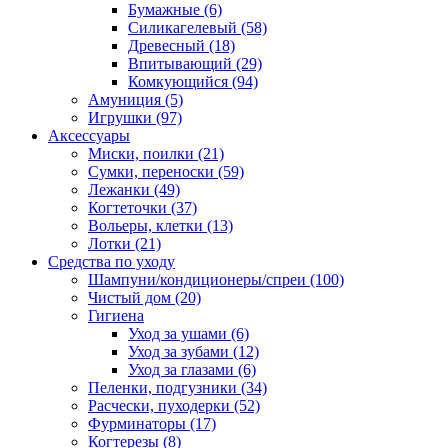
Бумажные
(6)
Силикагелевый
(58)
Древесный
(18)
Впитывающий
(29)
Комкующийся
(94)
Амуниция
(5)
Игрушки
(97)
Аксессуары
Миски, поилки
(21)
Сумки, переноски
(59)
Лежанки
(49)
Когтеточки
(37)
Вольеры, клетки
(13)
Лотки
(21)
Средства по уходу
Шампуни/кондиционеры/спреи
(100)
Чистый дом
(20)
Гигиена
Уход за ушами
(6)
Уход за зубами
(12)
Уход за глазами
(6)
Пеленки, подгузники
(34)
Расчески, пуходерки
(52)
Фурминаторы
(17)
Когтерезы
(8)