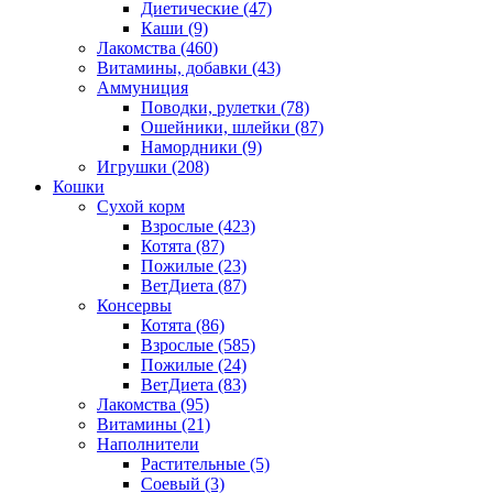
Диетические
(47)
Каши
(9)
Лакомства
(460)
Витамины, добавки
(43)
Аммуниция
Поводки, рулетки
(78)
Ошейники, шлейки
(87)
Намордники
(9)
Игрушки
(208)
Кошки
Сухой корм
Взрослые
(423)
Котята
(87)
Пожилые
(23)
ВетДиета
(87)
Консервы
Котята
(86)
Взрослые
(585)
Пожилые
(24)
ВетДиета
(83)
Лакомства
(95)
Витамины
(21)
Наполнители
Растительные
(5)
Соевый
(3)