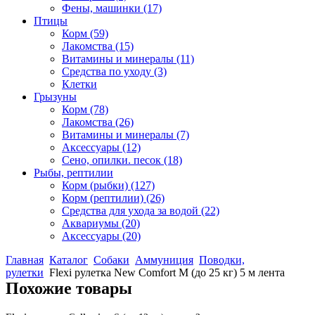
Фены, машинки
(17)
Птицы
Корм
(59)
Лакомства
(15)
Витамины и минералы
(11)
Средства по уходу
(3)
Клетки
Грызуны
Корм
(78)
Лакомства
(26)
Витамины и минералы
(7)
Аксессуары
(12)
Сено, опилки. песок
(18)
Рыбы, рептилии
Корм (рыбки)
(127)
Корм (рептилии)
(26)
Средства для ухода за водой
(22)
Аквариумы
(20)
Аксессуары
(20)
Главная
Каталог
Собаки
Аммуниция
Поводки,
рулетки
Flexi рулетка New Comfort М (до 25 кг) 5 м лента
Похожие товары