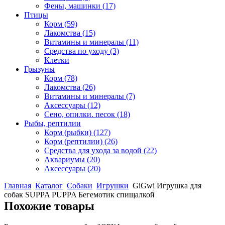
Фены, машинки
(17)
Птицы
Корм
(59)
Лакомства
(15)
Витамины и минералы
(11)
Средства по уходу
(3)
Клетки
Грызуны
Корм
(78)
Лакомства
(26)
Витамины и минералы
(7)
Аксессуары
(12)
Сено, опилки. песок
(18)
Рыбы, рептилии
Корм (рыбки)
(127)
Корм (рептилии)
(26)
Средства для ухода за водой
(22)
Аквариумы
(20)
Аксессуары
(20)
Главная
Каталог
Собаки
Игрушки
GiGwi Игрушка для
собак SUPPA PUPPA Бегемотик спищалкой
Похожие товары