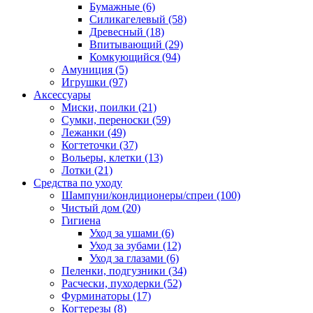
Бумажные
(6)
Силикагелевый
(58)
Древесный
(18)
Впитывающий
(29)
Комкующийся
(94)
Амуниция
(5)
Игрушки
(97)
Аксессуары
Миски, поилки
(21)
Сумки, переноски
(59)
Лежанки
(49)
Когтеточки
(37)
Вольеры, клетки
(13)
Лотки
(21)
Средства по уходу
Шампуни/кондиционеры/спреи
(100)
Чистый дом
(20)
Гигиена
Уход за ушами
(6)
Уход за зубами
(12)
Уход за глазами
(6)
Пеленки, подгузники
(34)
Расчески, пуходерки
(52)
Фурминаторы
(17)
Когтерезы
(8)