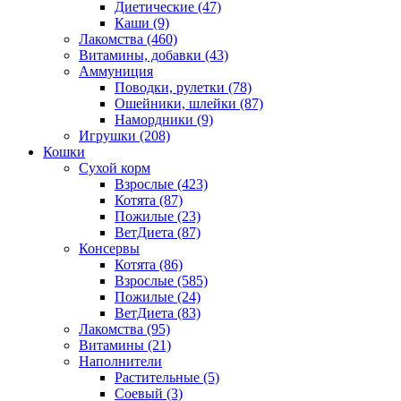
Диетические
(47)
Каши
(9)
Лакомства
(460)
Витамины, добавки
(43)
Аммуниция
Поводки, рулетки
(78)
Ошейники, шлейки
(87)
Намордники
(9)
Игрушки
(208)
Кошки
Сухой корм
Взрослые
(423)
Котята
(87)
Пожилые
(23)
ВетДиета
(87)
Консервы
Котята
(86)
Взрослые
(585)
Пожилые
(24)
ВетДиета
(83)
Лакомства
(95)
Витамины
(21)
Наполнители
Растительные
(5)
Соевый
(3)