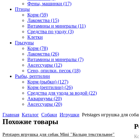
Фены, машинки
(17)
Птицы
Корм
(59)
Лакомства
(15)
Витамины и минералы
(11)
Средства по уходу
(3)
Клетки
Грызуны
Корм
(78)
Лакомства
(26)
Витамины и минералы
(7)
Аксессуары
(12)
Сено, опилки. песок
(18)
Рыбы, рептилии
Корм (рыбки)
(127)
Корм (рептилии)
(26)
Средства для ухода за водой
(22)
Аквариумы
(20)
Аксессуары
(20)
Главная
Каталог
Собаки
Игрушки
Petstages игрушка для соб
Похожие товары
P
Petstages игрушка для собак Mini "Кольцо текстильное"
Ко