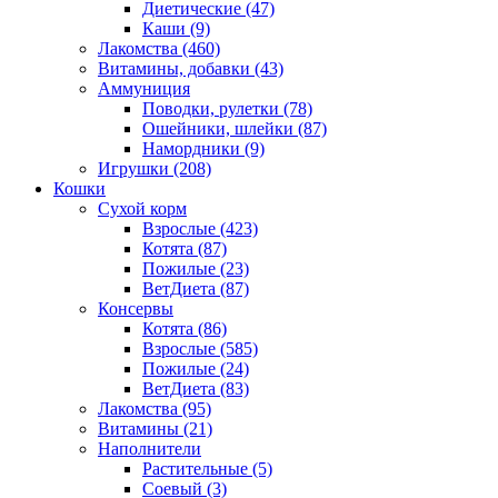
Диетические
(47)
Каши
(9)
Лакомства
(460)
Витамины, добавки
(43)
Аммуниция
Поводки, рулетки
(78)
Ошейники, шлейки
(87)
Намордники
(9)
Игрушки
(208)
Кошки
Сухой корм
Взрослые
(423)
Котята
(87)
Пожилые
(23)
ВетДиета
(87)
Консервы
Котята
(86)
Взрослые
(585)
Пожилые
(24)
ВетДиета
(83)
Лакомства
(95)
Витамины
(21)
Наполнители
Растительные
(5)
Соевый
(3)