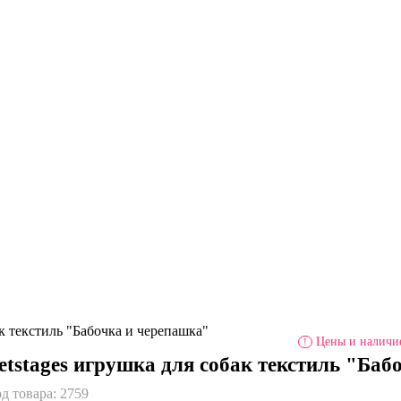
ак текстиль "Бабочка и черепашка"
Цены и наличие
!
etstages игрушка для собак текстиль "Баб
д товара:
2759