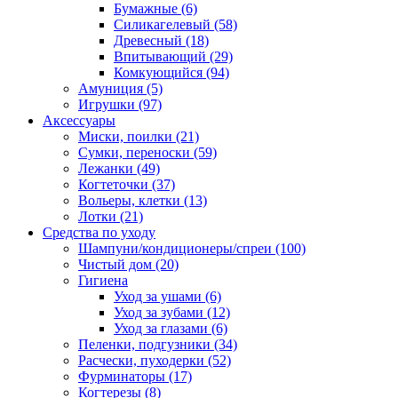
Бумажные
(6)
Силикагелевый
(58)
Древесный
(18)
Впитывающий
(29)
Комкующийся
(94)
Амуниция
(5)
Игрушки
(97)
Аксессуары
Миски, поилки
(21)
Сумки, переноски
(59)
Лежанки
(49)
Когтеточки
(37)
Вольеры, клетки
(13)
Лотки
(21)
Средства по уходу
Шампуни/кондиционеры/спреи
(100)
Чистый дом
(20)
Гигиена
Уход за ушами
(6)
Уход за зубами
(12)
Уход за глазами
(6)
Пеленки, подгузники
(34)
Расчески, пуходерки
(52)
Фурминаторы
(17)
Когтерезы
(8)