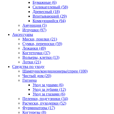
Бумажные
(6)
Силикагелевый
(58)
Древесный
(18)
Впитывающий
(29)
Комкующийся
(94)
Амуниция
(5)
Игрушки
(97)
Аксессуары
Миски, поилки
(21)
Сумки, переноски
(59)
Лежанки
(49)
Когтеточки
(37)
Вольеры, клетки
(13)
Лотки
(21)
Средства по уходу
Шампуни/кондиционеры/спреи
(100)
Чистый дом
(20)
Гигиена
Уход за ушами
(6)
Уход за зубами
(12)
Уход за глазами
(6)
Пеленки, подгузники
(34)
Расчески, пуходерки
(52)
Фурминаторы
(17)
Когтерезы
(8)