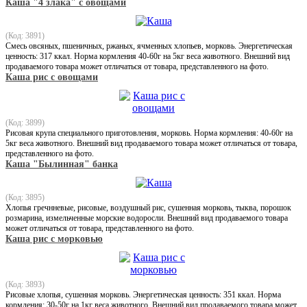
Каша "4 злака" с овощами
(Код: 3891)
Смесь овсяных, пшеничных, ржаных, ячменных хлопьев, морковь. Энергетическая
ценность: 317 ккал. Норма кормления 40-60г на 5кг веса животного. Внешний вид
продаваемого товара может отличаться от товара, представленного на фото.
Каша рис с овощами
(Код: 3899)
Рисовая крупа специального приготовления, морковь. Норма кормления: 40-60г на
5кг веса животного. Внешний вид продаваемого товара может отличаться от товара,
представленного на фото.
Каша "Былинная" банка
(Код: 3895)
Хлопья гречнневые, рисовые, воздушный рис, сушенная морковь, тыква, порошок
розмарина, измельченные морские водоросли. Внешний вид продаваемого товара
может отличаться от товара, представленного на фото.
Каша рис с морковью
(Код: 3893)
Рисовые хлопья, сушенная морковь. Энергетическая ценность: 351 ккал. Норма
кормления: 30-50г на 1кг веса животного. Внешний вид продаваемого товара может