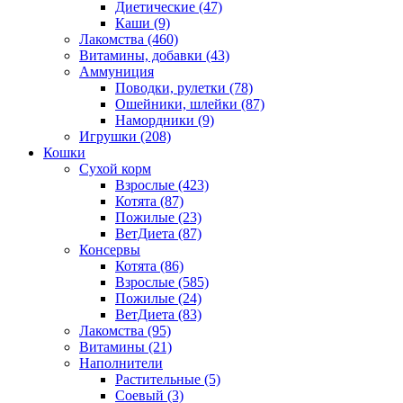
Диетические
(47)
Каши
(9)
Лакомства
(460)
Витамины, добавки
(43)
Аммуниция
Поводки, рулетки
(78)
Ошейники, шлейки
(87)
Намордники
(9)
Игрушки
(208)
Кошки
Сухой корм
Взрослые
(423)
Котята
(87)
Пожилые
(23)
ВетДиета
(87)
Консервы
Котята
(86)
Взрослые
(585)
Пожилые
(24)
ВетДиета
(83)
Лакомства
(95)
Витамины
(21)
Наполнители
Растительные
(5)
Соевый
(3)