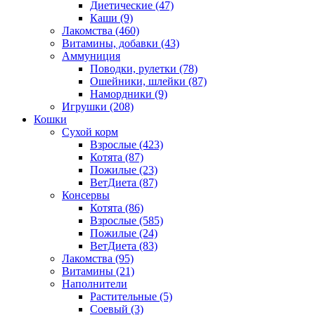
Диетические
(47)
Каши
(9)
Лакомства
(460)
Витамины, добавки
(43)
Аммуниция
Поводки, рулетки
(78)
Ошейники, шлейки
(87)
Намордники
(9)
Игрушки
(208)
Кошки
Сухой корм
Взрослые
(423)
Котята
(87)
Пожилые
(23)
ВетДиета
(87)
Консервы
Котята
(86)
Взрослые
(585)
Пожилые
(24)
ВетДиета
(83)
Лакомства
(95)
Витамины
(21)
Наполнители
Растительные
(5)
Соевый
(3)