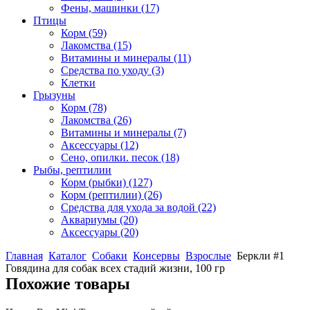
Фены, машинки
(17)
Птицы
Корм
(59)
Лакомства
(15)
Витамины и минералы
(11)
Средства по уходу
(3)
Клетки
Грызуны
Корм
(78)
Лакомства
(26)
Витамины и минералы
(7)
Аксессуары
(12)
Сено, опилки. песок
(18)
Рыбы, рептилии
Корм (рыбки)
(127)
Корм (рептилии)
(26)
Средства для ухода за водой
(22)
Аквариумы
(20)
Аксессуары
(20)
Главная
Каталог
Собаки
Консервы
Взрослые
Беркли #1
Говядина для собак всех стадий жизни, 100 гр
Похожие товары