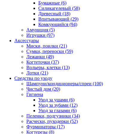
Бумажные
(6)
Силикагелевый
(58)
Древесный
(18)
Впитывающий
(29)
Комкующийся
(94)
Амуниция
(5)
Игрушки
(97)
Аксессуары
Миски, поилки
(21)
Сумки, переноски
(59)
Лежанки
(49)
Когтеточки
(37)
Вольеры, клетки
(13)
Лотки
(21)
Средства по уходу
Шампуни/кондиционеры/спреи
(100)
Чистый дом
(20)
Гигиена
Уход за ушами
(6)
Уход за зубами
(12)
Уход за глазами
(6)
Пеленки, подгузники
(34)
Расчески, пуходерки
(52)
Фурминаторы
(17)
Когтерезы
(8)