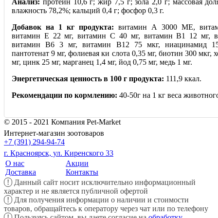
Анализ:
протеин 10,6 г; жир 7,5 г; зола 2,0 г; массовая доля
влажность 78,2%; кальций 0,4 г; фосфор 0,3 г.
Добавок на 1 кг продукта:
витамин А 3000 МЕ, вита
витамин E 22 мг, витамин С 40 мг, витамин В1 12 мг, 
витамин В6 3 мг, витамин В12 75 мкг, ниацинамид 15
пантотенат 9 мг, фолиевая ки слота 0,35 мг, биотин 300 мкг,
мг, цинк 25 мг, марганец 1,4 мг, йод 0,75 мг, медь 1 мг.
Энергетическая ценность в 100 г продукта:
111,9 ккал.
Рекомендации по кормлению:
40-50г на 1 кг веса животног
© 2015 - 2021 Компания Pet-Market
Интернет-магазин зоотоваров
+7 (391) 294-94-74
г. Красноярск, ул. Киренского 33
О нас
Акции
Доставка
Контакты
!
Данный сайт носит исключительно информационный
характер и не является публичной офертой
!
Для получения информации о наличии и стоимости
товаров, обращайтесь к оператору через чат или по телефону
!
Пользуясь сайтом, вы даете согласие на
обработку