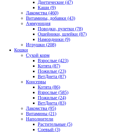
Диетические
(47)
Каши
(9)
Лакомства
(460)
Витамины, добавки
(43)
Аммуниция
Поводки, рулетки
(78)
Ошейники, шлейки
(87)
Намордники
(9)
Игрушки
(208)
Кошки
Сухой корм
Взрослые
(423)
Котята
(87)
Пожилые
(23)
ВетДиета
(87)
Консервы
Котята
(86)
Взрослые
(585)
Пожилые
(24)
ВетДиета
(83)
Лакомства
(95)
Витамины
(21)
Наполнители
Растительные
(5)
Соевый
(3)