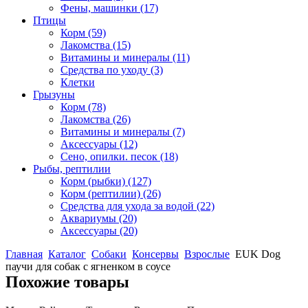
Фены, машинки
(17)
Птицы
Корм
(59)
Лакомства
(15)
Витамины и минералы
(11)
Средства по уходу
(3)
Клетки
Грызуны
Корм
(78)
Лакомства
(26)
Витамины и минералы
(7)
Аксессуары
(12)
Сено, опилки. песок
(18)
Рыбы, рептилии
Корм (рыбки)
(127)
Корм (рептилии)
(26)
Средства для ухода за водой
(22)
Аквариумы
(20)
Аксессуары
(20)
Главная
Каталог
Собаки
Консервы
Взрослые
EUK Dog
паучи для собак с ягненком в соусе
Похожие товары