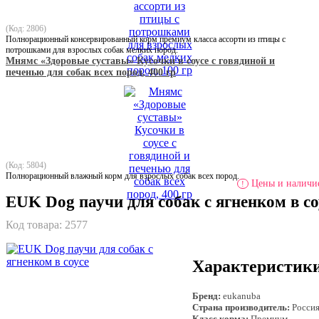
(Код: 2806)
Полнорационный консервированный корм премиум класса ассорти из птицы с
потрошками для взрослых собак мелких пород.
Мнямс «Здоровые суставы» Кусочки в соусе с говядиной и
печенью для собак всех пород, 400 гр
(Код: 5804)
Полнорационный влажный корм для взрослых собак всех пород.
Цены и наличие
!
EUK Dog паучи для собак с ягненком в со
Код товара:
2577
Характеристик
Бренд:
eukanuba
Страна производитель:
Росси
Класс корма:
Премиум