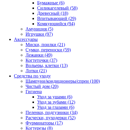
Бумажные
(6)
Силикагелевый
(58)
Древесный
(18)
Впитывающий
(29)
Комкующийся
(94)
Амуниция
(5)
Игрушки
(97)
Аксессуары
Миски, поилки
(21)
Сумки, переноски
(59)
Лежанки
(49)
Когтеточки
(37)
Вольеры, клетки
(13)
Лотки
(21)
Средства по уходу
Шампуни/кондиционеры/спреи
(100)
Чистый дом
(20)
Гигиена
Уход за ушами
(6)
Уход за зубами
(12)
Уход за глазами
(6)
Пеленки, подгузники
(34)
Расчески, пуходерки
(52)
Фурминаторы
(17)
Когтерезы
(8)