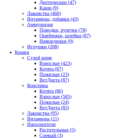
Диетические
(47)
Каши
(9)
Лакомства
(460)
Витамины, добавки
(43)
Аммуниция
Поводки, рулетки
(78)
Ошейники, шлейки
(87)
Намордники
(9)
Игрушки
(208)
Кошки
Сухой корм
Взрослые
(423)
Котята
(87)
Пожилые
(23)
ВетДиета
(87)
Консервы
Котята
(86)
Взрослые
(585)
Пожилые
(24)
ВетДиета
(83)
Лакомства
(95)
Витамины
(21)
Наполнители
Растительные
(5)
Соевый
(3)