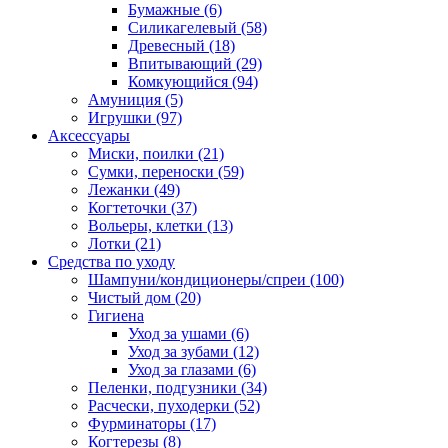
Бумажные
(6)
Силикагелевый
(58)
Древесный
(18)
Впитывающий
(29)
Комкующийся
(94)
Амуниция
(5)
Игрушки
(97)
Аксессуары
Миски, поилки
(21)
Сумки, переноски
(59)
Лежанки
(49)
Когтеточки
(37)
Вольеры, клетки
(13)
Лотки
(21)
Средства по уходу
Шампуни/кондиционеры/спреи
(100)
Чистый дом
(20)
Гигиена
Уход за ушами
(6)
Уход за зубами
(12)
Уход за глазами
(6)
Пеленки, подгузники
(34)
Расчески, пуходерки
(52)
Фурминаторы
(17)
Когтерезы
(8)