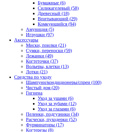
Бумажные
(6)
Силикагелевый
(58)
Древесный
(18)
Впитывающий
(29)
Комкующийся
(94)
Амуниция
(5)
Игрушки
(97)
Аксессуары
Миски, поилки
(21)
Сумки, переноски
(59)
Лежанки
(49)
Когтеточки
(37)
Вольеры, клетки
(13)
Лотки
(21)
Средства по уходу
Шампуни/кондиционеры/спреи
(100)
Чистый дом
(20)
Гигиена
Уход за ушами
(6)
Уход за зубами
(12)
Уход за глазами
(6)
Пеленки, подгузники
(34)
Расчески, пуходерки
(52)
Фурминаторы
(17)
Когтерезы
(8)