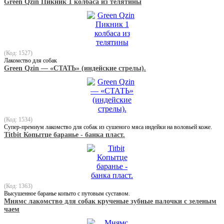
Green Qzin Пикник 1 колбаса из телятины
(Код: 1527)
Лакомство для собак
Green Qzin — «СТАТЬ» (индейские стрелы).
(Код: 1534)
Супер-премиум лакомство для собак из сушеного мяса индейки на воловьей коже.
Titbit Копытце баранье - банка пласт.
(Код: 1363)
Высушенное баранье копыто с путовым суставом.
Мнямс лакомство для собак крученые зубные палочки с зеленым
чаем