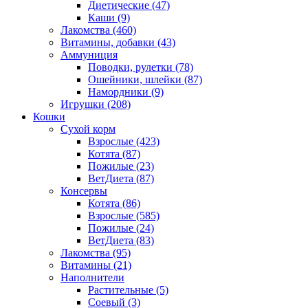
Диетические
(47)
Каши
(9)
Лакомства
(460)
Витамины, добавки
(43)
Аммуниция
Поводки, рулетки
(78)
Ошейники, шлейки
(87)
Намордники
(9)
Игрушки
(208)
Кошки
Сухой корм
Взрослые
(423)
Котята
(87)
Пожилые
(23)
ВетДиета
(87)
Консервы
Котята
(86)
Взрослые
(585)
Пожилые
(24)
ВетДиета
(83)
Лакомства
(95)
Витамины
(21)
Наполнители
Растительные
(5)
Соевый
(3)