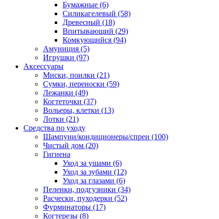
Бумажные
(6)
Силикагелевый
(58)
Древесный
(18)
Впитывающий
(29)
Комкующийся
(94)
Амуниция
(5)
Игрушки
(97)
Аксессуары
Миски, поилки
(21)
Сумки, переноски
(59)
Лежанки
(49)
Когтеточки
(37)
Вольеры, клетки
(13)
Лотки
(21)
Средства по уходу
Шампуни/кондиционеры/спреи
(100)
Чистый дом
(20)
Гигиена
Уход за ушами
(6)
Уход за зубами
(12)
Уход за глазами
(6)
Пеленки, подгузники
(34)
Расчески, пуходерки
(52)
Фурминаторы
(17)
Когтерезы
(8)