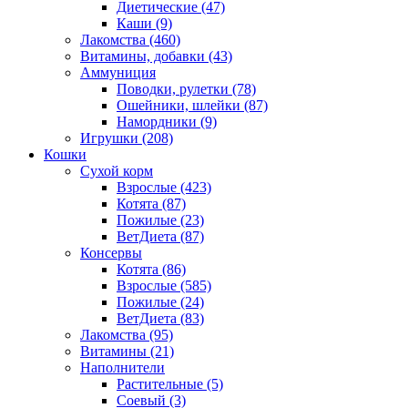
Диетические
(47)
Каши
(9)
Лакомства
(460)
Витамины, добавки
(43)
Аммуниция
Поводки, рулетки
(78)
Ошейники, шлейки
(87)
Намордники
(9)
Игрушки
(208)
Кошки
Сухой корм
Взрослые
(423)
Котята
(87)
Пожилые
(23)
ВетДиета
(87)
Консервы
Котята
(86)
Взрослые
(585)
Пожилые
(24)
ВетДиета
(83)
Лакомства
(95)
Витамины
(21)
Наполнители
Растительные
(5)
Соевый
(3)