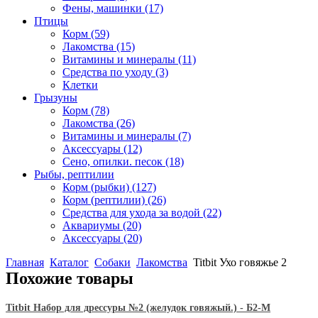
Фены, машинки
(17)
Птицы
Корм
(59)
Лакомства
(15)
Витамины и минералы
(11)
Средства по уходу
(3)
Клетки
Грызуны
Корм
(78)
Лакомства
(26)
Витамины и минералы
(7)
Аксессуары
(12)
Сено, опилки. песок
(18)
Рыбы, рептилии
Корм (рыбки)
(127)
Корм (рептилии)
(26)
Средства для ухода за водой
(22)
Аквариумы
(20)
Аксессуары
(20)
Главная
Каталог
Собаки
Лакомства
Titbit Ухо говяжье 2
Похожие товары
Titbit Набор для дрессуры №2 (желудок говяжый.) - Б2-M