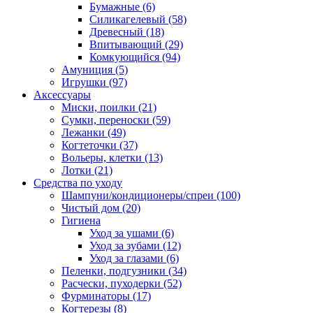
Бумажные
(6)
Силикагелевый
(58)
Древесный
(18)
Впитывающий
(29)
Комкующийся
(94)
Амуниция
(5)
Игрушки
(97)
Аксессуары
Миски, поилки
(21)
Сумки, переноски
(59)
Лежанки
(49)
Когтеточки
(37)
Вольеры, клетки
(13)
Лотки
(21)
Средства по уходу
Шампуни/кондиционеры/спреи
(100)
Чистый дом
(20)
Гигиена
Уход за ушами
(6)
Уход за зубами
(12)
Уход за глазами
(6)
Пеленки, подгузники
(34)
Расчески, пуходерки
(52)
Фурминаторы
(17)
Когтерезы
(8)