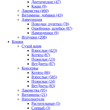
Диетические
(47)
Каши
(9)
Лакомства
(460)
Витамины, добавки
(43)
Аммуниция
Поводки, рулетки
(78)
Ошейники, шлейки
(87)
Намордники
(9)
Игрушки
(208)
Кошки
Сухой корм
Взрослые
(423)
Котята
(87)
Пожилые
(23)
ВетДиета
(87)
Консервы
Котята
(86)
Взрослые
(585)
Пожилые
(24)
ВетДиета
(83)
Лакомства
(95)
Витамины
(21)
Наполнители
Растительные
(5)
Соевый
(3)