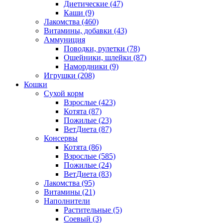
Диетические
(47)
Каши
(9)
Лакомства
(460)
Витамины, добавки
(43)
Аммуниция
Поводки, рулетки
(78)
Ошейники, шлейки
(87)
Намордники
(9)
Игрушки
(208)
Кошки
Сухой корм
Взрослые
(423)
Котята
(87)
Пожилые
(23)
ВетДиета
(87)
Консервы
Котята
(86)
Взрослые
(585)
Пожилые
(24)
ВетДиета
(83)
Лакомства
(95)
Витамины
(21)
Наполнители
Растительные
(5)
Соевый
(3)