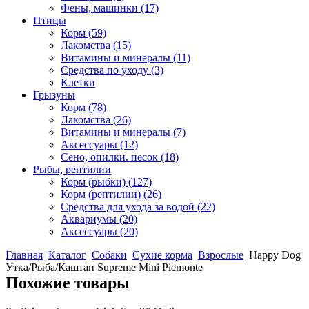
Фены, машинки
(17)
Птицы
Корм
(59)
Лакомства
(15)
Витамины и минералы
(11)
Средства по уходу
(3)
Клетки
Грызуны
Корм
(78)
Лакомства
(26)
Витамины и минералы
(7)
Аксессуары
(12)
Сено, опилки. песок
(18)
Рыбы, рептилии
Корм (рыбки)
(127)
Корм (рептилии)
(26)
Средства для ухода за водой
(22)
Аквариумы
(20)
Аксессуары
(20)
Главная
Каталог
Собаки
Сухие корма
Взрослые
Happy Dog
Утка/Рыба/Каштан Supreme Mini Piemonte
Похожие товары