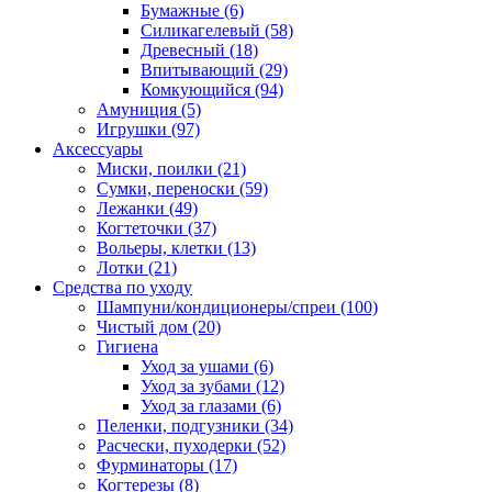
Бумажные
(6)
Силикагелевый
(58)
Древесный
(18)
Впитывающий
(29)
Комкующийся
(94)
Амуниция
(5)
Игрушки
(97)
Аксессуары
Миски, поилки
(21)
Сумки, переноски
(59)
Лежанки
(49)
Когтеточки
(37)
Вольеры, клетки
(13)
Лотки
(21)
Средства по уходу
Шампуни/кондиционеры/спреи
(100)
Чистый дом
(20)
Гигиена
Уход за ушами
(6)
Уход за зубами
(12)
Уход за глазами
(6)
Пеленки, подгузники
(34)
Расчески, пуходерки
(52)
Фурминаторы
(17)
Когтерезы
(8)