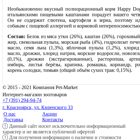
Необыкновенно вкусный полнорационный корм Happy Dog 
итальянскими пищевыми каштанами порад
ует вашего четв
Он не содержит глютена, картофеля и зерна, поэтому и
собакам с пищевой аллергией и кормовой непереносимостью
Состав:
Белок из мяса утки (26%), каштан (26%), гороховы
жир, свекольная пульпа, морская рыба (4%), гидролизат печ
масло, семя льна (1,3%), яблочная пульпа (1,2%), хлорид
масло, дрожжи, хлорид натрия, морские водоросли, новозе
(0,1%), дрожжи (экстрагированные), расторопша, арти
имбирь, листья берёзы, крапива, ромашка, кориандр, р
корень солодки, тимьян (общий объём сухих трав: 0,15%).
© 2015 - 2021 Компания Pet-Market
Интернет-магазин зоотоваров
+7 (391) 294-94-74
г. Красноярск, ул. Киренского 33
О нас
Акции
Доставка
Контакты
!
Данный сайт носит исключительно информационный
характер и не является публичной офертой
!
Для получения информации о наличии и стоимости