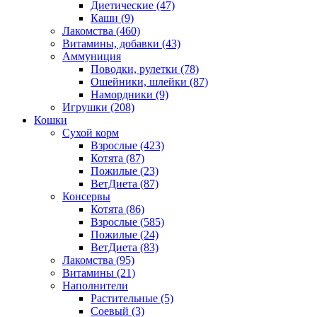
Диетические
(47)
Каши
(9)
Лакомства
(460)
Витамины, добавки
(43)
Аммуниция
Поводки, рулетки
(78)
Ошейники, шлейки
(87)
Намордники
(9)
Игрушки
(208)
Кошки
Сухой корм
Взрослые
(423)
Котята
(87)
Пожилые
(23)
ВетДиета
(87)
Консервы
Котята
(86)
Взрослые
(585)
Пожилые
(24)
ВетДиета
(83)
Лакомства
(95)
Витамины
(21)
Наполнители
Растительные
(5)
Соевый
(3)