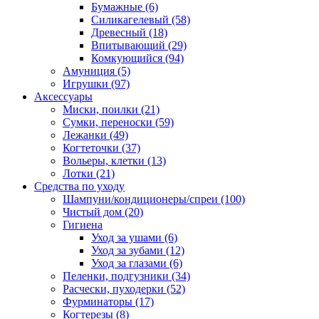
Бумажные
(6)
Силикагелевый
(58)
Древесный
(18)
Впитывающий
(29)
Комкующийся
(94)
Амуниция
(5)
Игрушки
(97)
Аксессуары
Миски, поилки
(21)
Сумки, переноски
(59)
Лежанки
(49)
Когтеточки
(37)
Вольеры, клетки
(13)
Лотки
(21)
Средства по уходу
Шампуни/кондиционеры/спреи
(100)
Чистый дом
(20)
Гигиена
Уход за ушами
(6)
Уход за зубами
(12)
Уход за глазами
(6)
Пеленки, подгузники
(34)
Расчески, пуходерки
(52)
Фурминаторы
(17)
Когтерезы
(8)