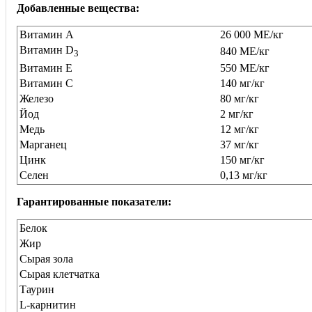
Добавленные вещества:
Витамин А
26 000 МЕ/кг
Витамин D
840 МЕ/кг
3
Витамин E
550 МЕ/кг
Витамин C
140 мг/кг
Железо
80 мг/кг
Йод
2 мг/кг
Медь
12 мг/кг
Марганец
37 мг/кг
Цинк
150 мг/кг
Селен
0,13 мг/кг
Гарантированные показатели:
Белок
Жир
Сырая зола
Сырая клетчатка
Таурин
L-карнитин