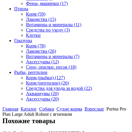
Фены, машинки
(17)
Птицы
Корм
(59)
Лакомства
(15)
Витамины и минералы
(11)
Средства по уходу
(3)
Клетки
Грызуны
Корм
(78)
Лакомства
(26)
Витамины и минералы
(7)
Аксессуары
(12)
Сено, опилки. песок
(18)
Рыбы, рептилии
Корм (рыбки)
(127)
Корм (рептилии)
(26)
Средства для ухода за водой
(22)
Аквариумы
(20)
Аксессуары
(20)
Главная
Каталог
Собаки
Сухие корма
Взрослые
Purina Pro
Plan Large Adult Robust с ягненком
Похожие товары