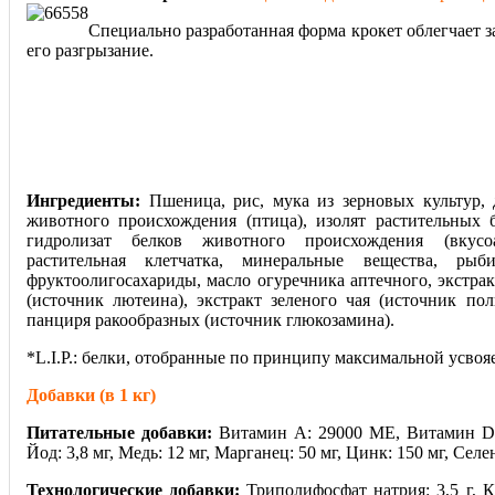
Специально разработанная форма крокет облегчает з
его разгрызание.
Ингредиенты:
Пшеница, рис, мука из зерновых культур,
животного происхождения (птица), изолят растительных 
гидролизат белков животного происхождения (вкусоа
растительная клетчатка, минеральные вещества, ры
фруктоолигосахариды, масло огуречника аптечного, экстра
(источник лютеина), экстракт зеленого чая (источник пол
панциря ракообразных (источник глюкозамина).
*L.I.P.: белки, отобранные по принципу максимальной усвоя
Добавки (в 1 кг)
Питательные добавки:
Витамин A: 29000 ME, Витамин D3:
Йод: 3,8 мг, Медь: 12 мг, Марганец: 50 мг, Цинк: 150 мг, Ceлeн
Технологические добавки:
Триполифосфат натрия: 3,5 г, 