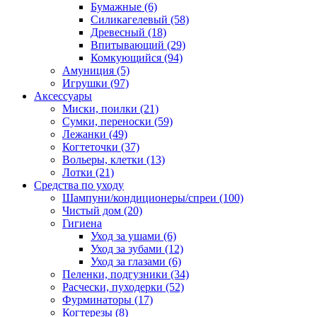
Бумажные
(6)
Силикагелевый
(58)
Древесный
(18)
Впитывающий
(29)
Комкующийся
(94)
Амуниция
(5)
Игрушки
(97)
Аксессуары
Миски, поилки
(21)
Сумки, переноски
(59)
Лежанки
(49)
Когтеточки
(37)
Вольеры, клетки
(13)
Лотки
(21)
Средства по уходу
Шампуни/кондиционеры/спреи
(100)
Чистый дом
(20)
Гигиена
Уход за ушами
(6)
Уход за зубами
(12)
Уход за глазами
(6)
Пеленки, подгузники
(34)
Расчески, пуходерки
(52)
Фурминаторы
(17)
Когтерезы
(8)