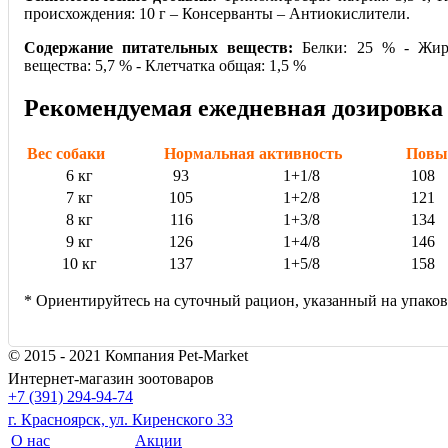
происхождения: 10 г – Консерванты – Антиокислители.
Содержание питательных веществ:
Белки: 25 % - Жи
вещества: 5,7 % - Клетчатка общая: 1,5 %
Рекомендуемая ежедневная дозировка 
Вес собаки
Нормальная активность
Повы
6 кг
93
1+1/8
108
7 кг
105
1+2/8
121
8 кг
116
1+3/8
134
9 кг
126
1+4/8
146
10 кг
137
1+5/8
158
* Ориентируйтесь на суточный рацион, указанный на упаков
© 2015 - 2021 Компания Pet-Market
Интернет-магазин зоотоваров
+7 (391) 294-94-74
г. Красноярск, ул. Киренского 33
О нас
Акции