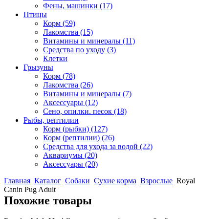
Фены, машинки
(17)
Птицы
Корм
(59)
Лакомства
(15)
Витамины и минералы
(11)
Средства по уходу
(3)
Клетки
Грызуны
Корм
(78)
Лакомства
(26)
Витамины и минералы
(7)
Аксессуары
(12)
Сено, опилки. песок
(18)
Рыбы, рептилии
Корм (рыбки)
(127)
Корм (рептилии)
(26)
Средства для ухода за водой
(22)
Аквариумы
(20)
Аксессуары
(20)
Главная
Каталог
Собаки
Сухие корма
Взрослые
Royal
Canin Pug Adult
Похожие товары