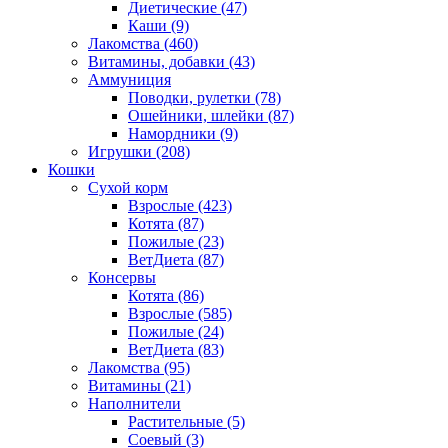
Диетические
(47)
Каши
(9)
Лакомства
(460)
Витамины, добавки
(43)
Аммуниция
Поводки, рулетки
(78)
Ошейники, шлейки
(87)
Намордники
(9)
Игрушки
(208)
Кошки
Сухой корм
Взрослые
(423)
Котята
(87)
Пожилые
(23)
ВетДиета
(87)
Консервы
Котята
(86)
Взрослые
(585)
Пожилые
(24)
ВетДиета
(83)
Лакомства
(95)
Витамины
(21)
Наполнители
Растительные
(5)
Соевый
(3)