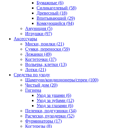
Бумажные
(6)
Силикагелевый
(58)
Древесный
(18)
Впитывающий
(29)
Комкующийся
(94)
Амуниция
(5)
Игрушки
(97)
Аксессуары
Миски, поилки
(21)
Сумки, переноски
(59)
Лежанки
(49)
Когтеточки
(37)
Вольеры, клетки
(13)
Лотки
(21)
Средства по уходу
Шампуни/кондиционеры/спреи
(100)
Чистый дом
(20)
Гигиена
Уход за ушами
(6)
Уход за зубами
(12)
Уход за глазами
(6)
Пеленки, подгузники
(34)
Расчески, пуходерки
(52)
Фурминаторы
(17)
Когтерезы
(8)