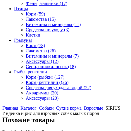
Фены, машинки
(17)
Птицы
Корм
(59)
Лакомства
(15)
Витамины и минералы
(11)
Средства по уходу
(3)
Клетки
Грызуны
Корм
(78)
Лакомства
(26)
Витамины и минералы
(7)
Аксессуары
(12)
Сено, опилки. песок
(18)
Рыбы, рептилии
Корм (рыбки)
(127)
Корм (рептилии)
(26)
Средства для ухода за водой
(22)
Аквариумы
(20)
Аксессуары
(20)
Главная
Каталог
Собаки
Сухие корма
Взрослые
SIRIUS
Индейка и рис для взрослых собак малых пород
Похожие товары