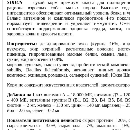
SIRIUS
— сухой корм премиум класса для полноценно
рациона взрослых собак малых пород. Высокое сод
ингредиентов обеспечивает оптимальный уровень белка и 
Баланс витаминов и комплекса пробиотиков 4-го пок
нормализует пищеварение и укрепляет иммунитет. Ом
способствуют поддержанию здоровья сердца, мозга, н
здоровья кожи и красоты шерсти.
Ингредиенты:
дегидрированное мясо (курица 16%, инд
кукуруза, жир куриный, растительные волокна (источ
пшеница, гидролизованные мясные белки, семена льна
сухие, жир лососевый 0.8%,
морковь сушеная, тыква сушеная, пробиотический комплекс P
subtillis, Bacillus licheniformis, автолизат пивных дро
комплекс, эхинацея, ромашка), сельдерей сушеный, Юкка Ши
Корм не содержит искусственных красителей, ароматизатор
Добавки на 1 кг:
витамин А – 18 000 МЕ, витамин Д3 – 12
– 400 МЕ, витамины группы В (В1, В2, В3, В4, В5, В6, В9,
биотин – 2 мг, железо – 130 мг, цинк – 140 мг, марганец – 25
йод – 2.6 мг, селен – 0.2 мг.
Показатели питательной ценности:
сырой протеин – 26%, 
сырая клетчатка – 3.0%, сырая зола – 7%, влажность – 9%,