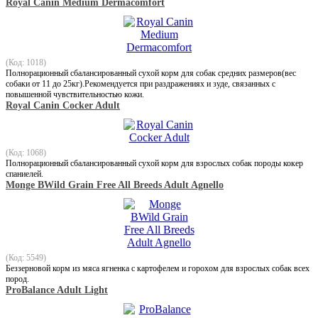
Royal Canin Medium Dermacomfort
(Код: 1018)
Полнорационный сбалансированный сухой корм для собак средних размеров(вес
собаки от 11 до 25кг).Рекомендуется при раздражениях и зуде, связанных с
повышенной чувствительностью кожи.
Royal Canin Cocker Adult
(Код: 1068)
Полнорационный сбалансированный сухой корм для взрослых собак породы кокер
спаниелей.
Monge BWild Grain Free All Breeds Adult Agnello
(Код: 5549)
Беззерновой корм из мяса ягненка с картофелем и горохом для взрослых собак всех
пород.
ProBalance Adult Light