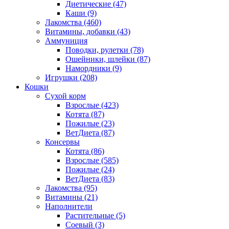
Диетические
(47)
Каши
(9)
Лакомства
(460)
Витамины, добавки
(43)
Аммуниция
Поводки, рулетки
(78)
Ошейники, шлейки
(87)
Намордники
(9)
Игрушки
(208)
Кошки
Сухой корм
Взрослые
(423)
Котята
(87)
Пожилые
(23)
ВетДиета
(87)
Консервы
Котята
(86)
Взрослые
(585)
Пожилые
(24)
ВетДиета
(83)
Лакомства
(95)
Витамины
(21)
Наполнители
Растительные
(5)
Соевый
(3)